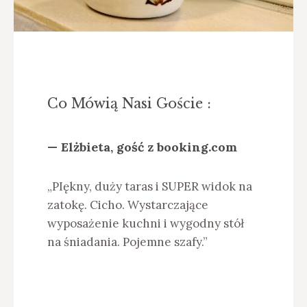
Co Mówią Nasi Goście :
— Elżbieta, gość z booking.com
— 
am
„PIękny, duży taras i SUPER widok na
„B
zatokę. Cicho. Wystarczające
wi
wyposażenie kuchni i wygodny stół
i 
na śniadania. Pojemne szafy.”
cz
je