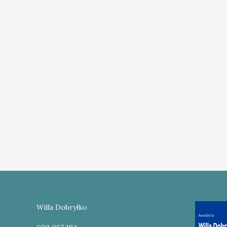
„Bard
widok 
spokó
czyst
Willa Dobryłko