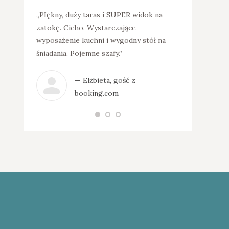
ystałam z
„PIękny, duży taras i SUPER widok na
„Bardzo dobra
utniczej,
zatokę. Cicho. Wystarczające
widok z tarasu
est
wyposażenie kuchni i wygodny stół na
spokój. Apart
mili i
śniadania. Pojemne szafy.”
czysty,wszyst
zapewni
— Elżbieta, gość z
— K
booking.com
 Google