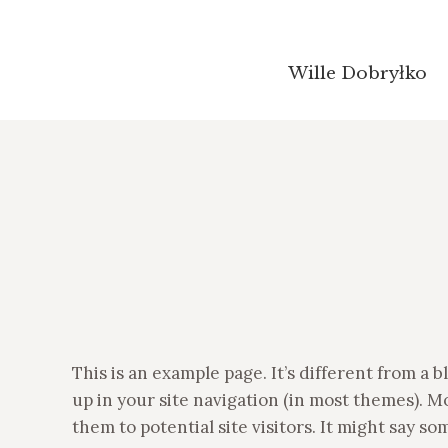
Wille Dobryłko
Wille Dobryłko
This is an example page. It’s different from a b
up in your site navigation (in most themes). M
them to potential site visitors. It might say so