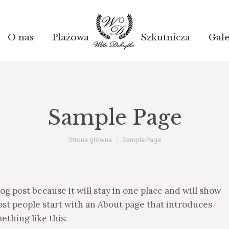
O nas
O nas
Plażowa
Plażowa
Szkutnicza
Szkutnicza
Gale
Gale
Sample Page
Jesteś tutaj:
Strona główna
Sample Page
log post because it will stay in one place and will show
ost people start with an About page that introduces
mething like this: