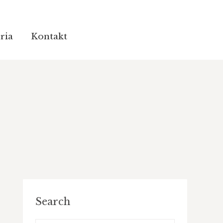
ria
ria
Kontakt
Kontakt
Search