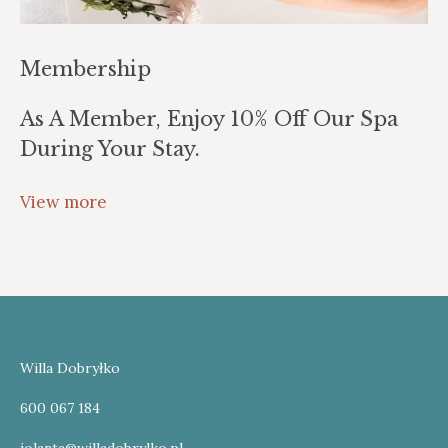
Membership
As A Member, Enjoy 10% Off Our Spa
During Your Stay.
View more
Willa Dobryłko
600 067 184
jolanta@willadobrylko.pl