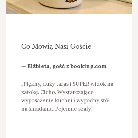
Co Mówią Nasi Goście :
— Elżbieta, gość z booking.com
— 
am
„PIękny, duży taras i SUPER widok na
„B
zatokę. Cicho. Wystarczające
wi
wyposażenie kuchni i wygodny stół
i 
na śniadania. Pojemne szafy.”
cz
je